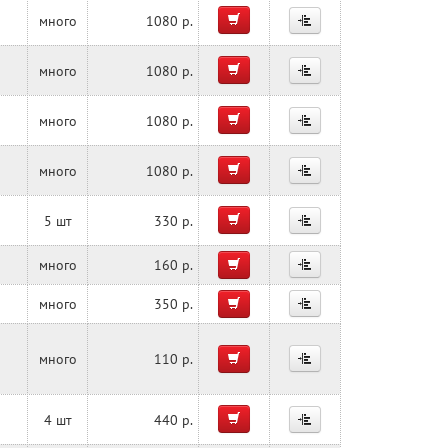
много
1080 р.
много
1080 р.
много
1080 р.
много
1080 р.
5 шт
330 р.
много
160 р.
много
350 р.
много
110 р.
4 шт
440 р.