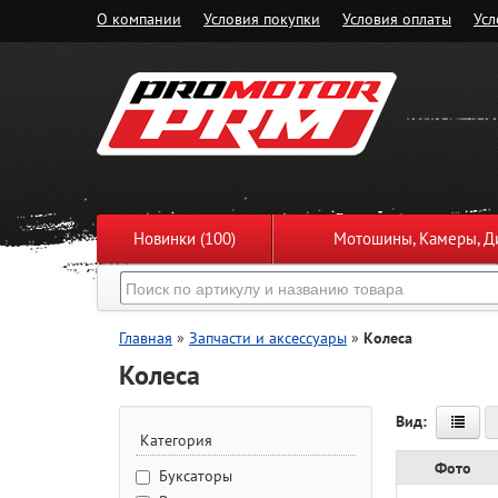
О компании
Условия покупки
Условия оплаты
Усл
Новинки (100)
Мотошины, Камеры, Ди
Главная
»
Запчасти и аксессуары
»
Колеса
Колеса
Вид:
Категория
Фото
Буксаторы