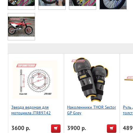
Звезда ведомая для
Наколенники THOR Sector
Руль
мотоцикла JTR897.42
GP Grey
толст
(Taiw
3600 р.
3900 р.
489