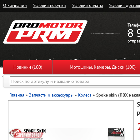
О компании
Условия покупки
Условия оплаты
Условия достав
Телеф
8 
отпра
Новинки (100)
Мотошины, Камеры, Диски (100)
Главная
»
Запчасти и аксессуары
»
Колеса
»
Spoke skin (ПВХ накла
S
р