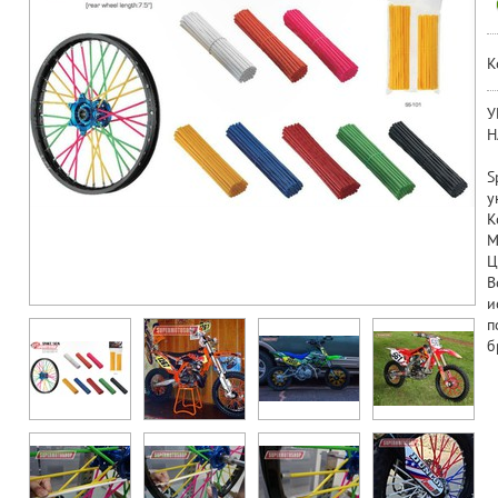
К
У
Н
S
у
К
М
Ц
В
и
п
б