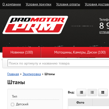
О компании
Условия покупки
Условия оплаты
Условия достав
Телеф
8 
отпра
Новинки (100)
Мотошины, Камеры, Диски (100)
Главная
»
Экипировка
»
Штаны
Штаны
Вид:
Тип
Фото
Детский