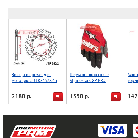
Звезда ведомая для
Перчатки кроссовые
Алюм
мотоцикла JTR245/2.43
Alpinestars GP PRO
торм
красный/черный M
вста
KFX45
2180 р.
1550 р.
142