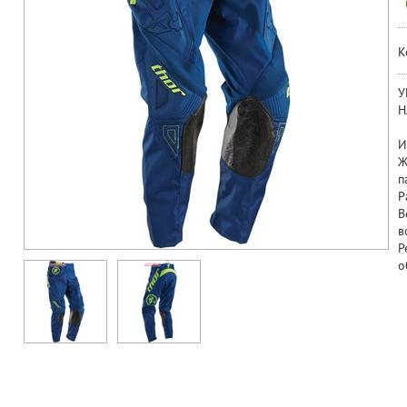
К
У
Н
И
Ж
п
Р
В
в
Р
о