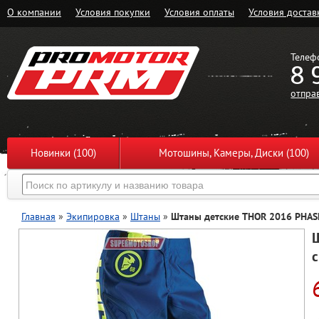
О компании
Условия покупки
Условия оплаты
Условия достав
Телеф
8 
отпра
Новинки (100)
Мотошины, Камеры, Диски (100)
Главная
»
Экипировка
»
Штаны
»
Штаны детские THOR 2016 PHASE
с