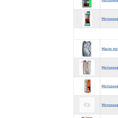
Моторное 
Масло мот
Моторное
Моторное
Моторное