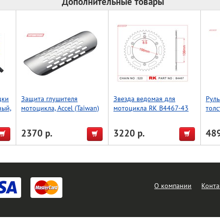
Дополнительные товары
дки
Защита глушителя
Звезда ведомая для
Руль
ный,
мотоцикла, Accel (Taiwan)
мотоцикла RK B4467-43
толс
(JTR822-43)
(Tai
2370 р.
3220 р.
489
О компании
Конта