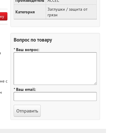
Производитель
ACCEL
Заглушки / защита от
Категория
грязи
ну
Вопрос по товару
* Ваш вопрос:
а
не с
* Ваш email:
м