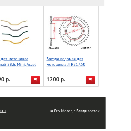
 для мотоцикла
Звезда ведомая для
тый 28.6, Mini, Accel
мотоцикла JTR217.50
wan) красный
0 р.
1200 р.
кты
© Pro Motor, г. Владивосток