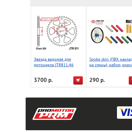
Звезда ведомая для
Spoke skin (ПВХ накла
мотоцикла JTR811.46
на спицы), набор, крас
Accel (Taiwan)
3700 р.
290 р.