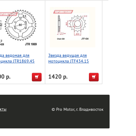
да ведомая для
Звезда ведущая для
цикла JTR1869.45
мотоцикла JTF434.15
0 р.
1420 р.
кты
© Pro Motor, г. Владивосток