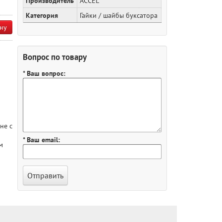
Производитель
ACCEL
Категория
Гайки / шайбы буксатора
ну
Вопрос по товару
* Ваш вопрос:
не с
* Ваш email:
м