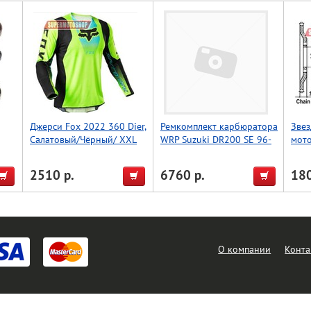
Джерси Fox 2022 360 Dier,
Ремкомплект карбюратора
Звез
Салатовый/Чёрный/ XXL
WRP Suzuki DR200 SE 96-
мото
)
16 26-1128
2510 р.
6760 р.
180
О компании
Конта