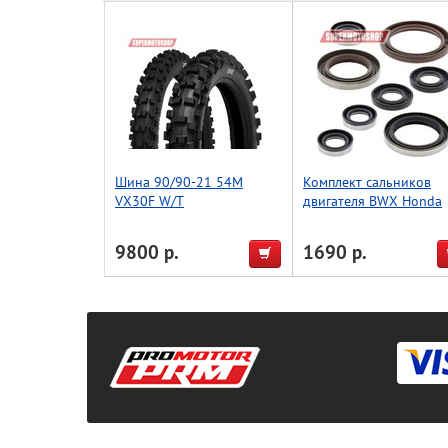
Шина 90/90-21 54M
Комплект сальников
VX30F W/T
двигателя BWX Honda
CR250R 05-07 (822268
9800 р.
1690 р.