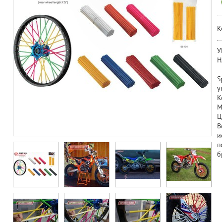
К
У
Н
S
у
К
М
Ц
В
и
п
б