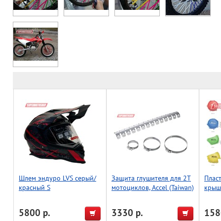
Шлем эндуро LVS серый/
Защита глушителя для 2Т
Плас
красный S
мотоциклов, Accel (Taiwan)
крыш
мото
оранж
5800 р.
3330 р.
158