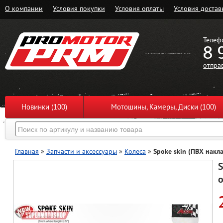
О компании
Условия покупки
Условия оплаты
Условия достав
Телеф
8 
отпра
Новинки (100)
Мотошины, Камеры, Диски (100)
Главная
»
Запчасти и аксессуары
»
Колеса
»
Spoke skin (ПВХ накла
S
о