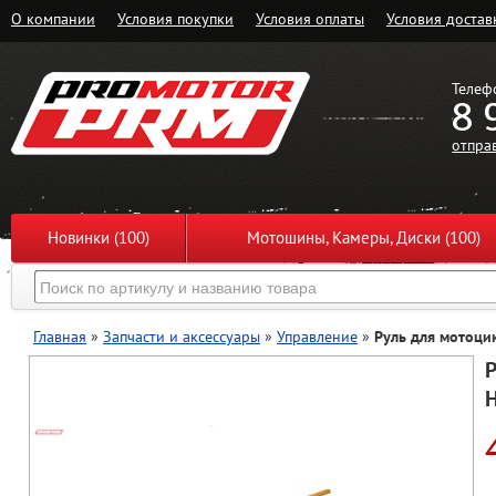
О компании
Условия покупки
Условия оплаты
Условия достав
Телеф
8 
отпра
Новинки (100)
Мотошины, Камеры, Диски (100)
Главная
»
Запчасти и аксессуары
»
Управление
»
Руль для мотоцик
Р
H