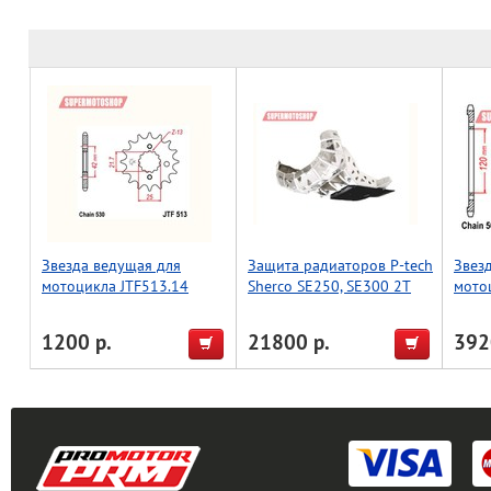
Звезда ведущая для
Защита радиаторов P-tech
Звез
мотоцикла JTF513.14
Sherco SE250, SE300 2T
мото
[2018-2024]
1200 р.
21800 р.
392