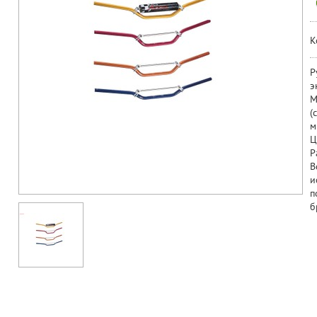
К
Р
э
М
(
м
Ц
Р
В
и
п
б