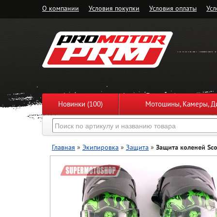
О компании
Условия покупки
Условия оплаты
Усл
Новинки (100)
Мотошины, Камеры, Ди
Главная
»
Экипировка
»
Защита
»
Защита коленей Sc