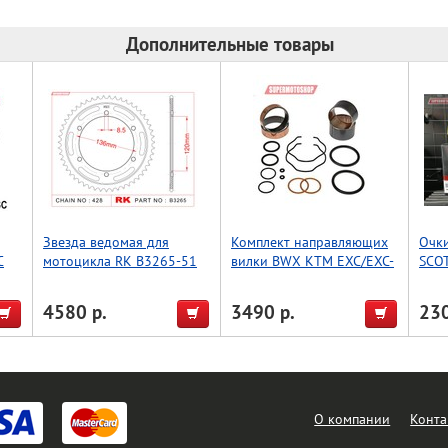
Дополнительные товары
Звезда ведомая для
Комплект направляющих
Очк
C
мотоцикла RK B3265-51
вилки BWX KTM EXC/EXC-
SCO
(JTR1847-51)
F 12-15 (38-6074)
(реп
4580 р.
3490 р.
230
О компании
Конта