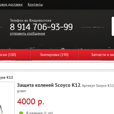
овия доставки
Контакты
Телефон во Владивостоке
8 914 706-93-99
отправить сообщение
ски (100)
Экипировка (190)
Запчасти и ак
oyco K12
Защита коленей Scoyco K12
, Артикул Scoyco K12
green
4000 р.
В наличии (1 шт)