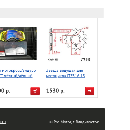
и мотокросс/эндуро
Звезда ведущая для
TT жёлтый/чёрный
мотоцикла JTF516.13
лика)
0 р.
1530 р.
кты
© Pro Motor, г. Владивосток