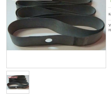
К
У
Н