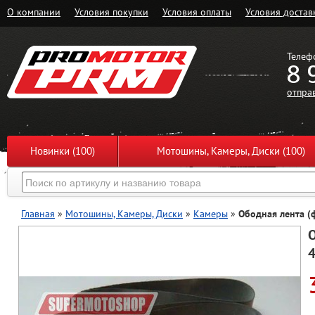
О компании
Условия покупки
Условия оплаты
Условия достав
Телеф
8 
отпра
Новинки (100)
Мотошины, Камеры, Диски (100)
Главная
»
Мотошины, Камеры, Диски
»
Камеры
»
Ободная лента (
О