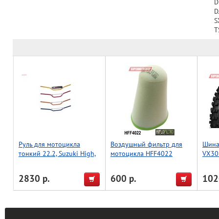
D
D
S
T
Руль для мотоцикла
Воздушный фильтр для
Шина
тонкий 22.2, Suzuki High,
мотоцикла HFF4022
VX30
Accel (Taiwan) зеленый
2830 р.
600 р.
102