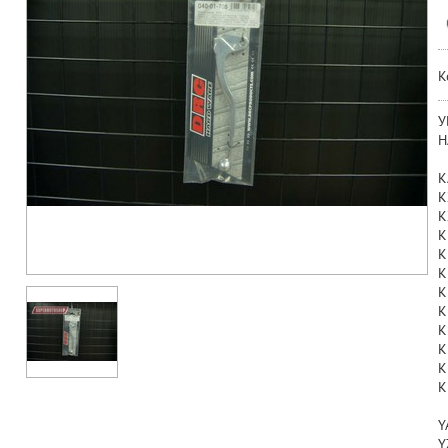
К
У
Н
K
K
K
K
K
K
K
K
K
K
K
K
Y
Y