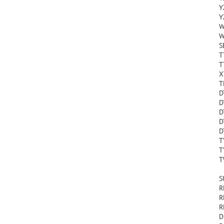
Y
Y
W
W
S
T
T
X
T
D
D
D
D
D
T
T
T
S
R
R
R
D