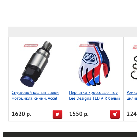
Спусковой клапан вилки
Перчатки кроссовые Troy
Ремк
мотоцикла, синий, Accel
Lee Designs TLD AIR белый
цили
(Taiwan)
L
1003
1620 р.
1550 р.
224