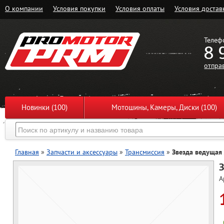
О компании
Условия покупки
Условия оплаты
Условия достав
Телеф
8 
отпра
Новинки (100)
Мотошины, Камеры, Диски (100)
Главная
»
Запчасти и аксессуары
»
Трансмиссия
»
Звезда ведущая
З
А