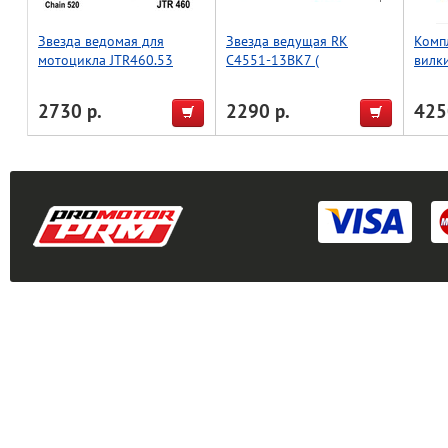
Звезда ведомая для
Звезда ведущая RK
Комп
мотоцикла JTR460.53
C4551-13BK7 (
вилк
JTF1344.13SC )
KX45
CRF4
2730 р.
2290 р.
425
10-21