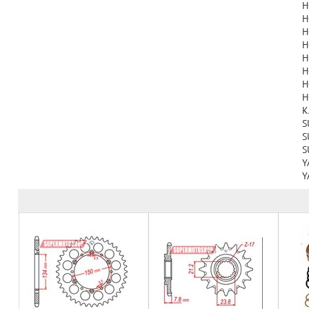
H
H
H
H
H
H
H
H
K
S
S
S
Y
Y