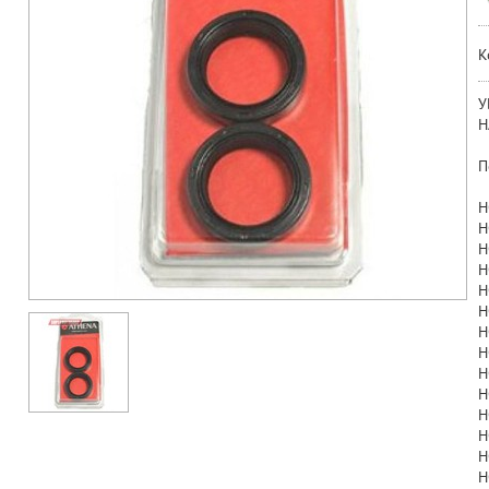
К
У
Н
П
H
H
H
H
H
H
H
H
H
H
H
H
H
H