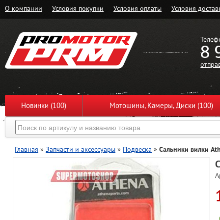
О компании
Условия покупки
Условия оплаты
Условия достав
Телеф
8 
отпра
Новинки (100)
Мотошины, Камеры, Диски (100)
Главная
»
Запчасти и аксессуары
»
Подвеска
»
Сальники вилки At
С
А