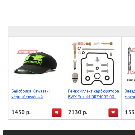
Бейсболка Kawasaki
Ремкомплект карбюратора
Звез
чёрный/зелёный
BWX Suzuki DRZ400S 00-
мото
22, DRZ400SM 05-22 (26-
1107)
1450 р.
2130 р.
153