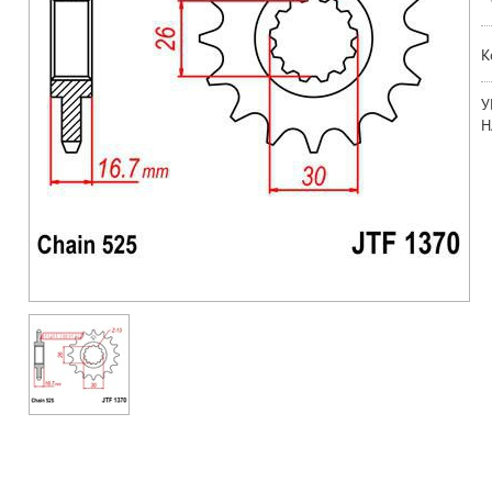
К
У
Н