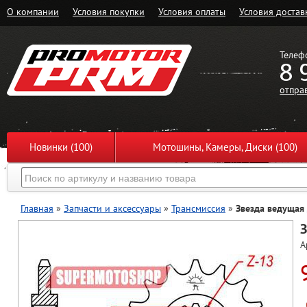
О компании
Условия покупки
Условия оплаты
Условия достав
Телеф
8 
отпра
Новинки (100)
Мотошины, Камеры, Диски (100)
Главная
»
Запчасти и аксессуары
»
Трансмиссия
»
Звезда ведущая
З
А