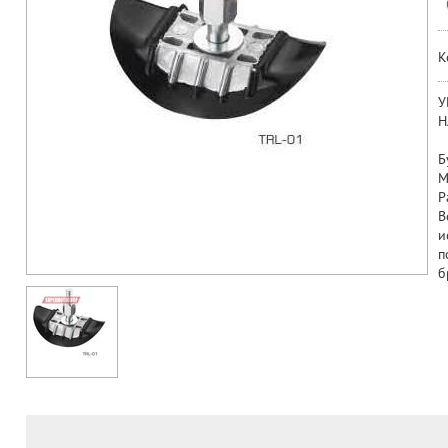
К
У
Н
Б
М
Р
В
и
п
б