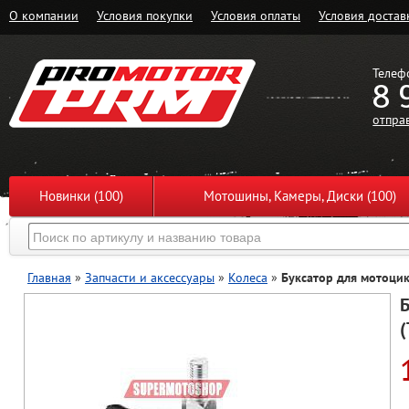
О компании
Условия покупки
Условия оплаты
Условия достав
Телеф
8 
отпра
Новинки (100)
Мотошины, Камеры, Диски (100)
Главная
»
Запчасти и аксессуары
»
Колеса
»
Буксатор для мотоцикла
Б
(