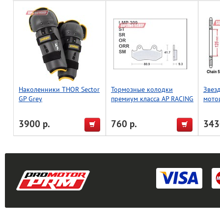
Наколенники THOR Sector
Тормозные колодки
Звез
GP Grey
премиум класса AP RACING
мото
(BREMBO) AP-LMP309 SM
3900 р.
760 р.
343