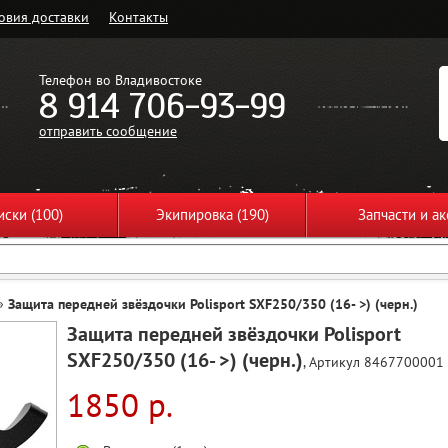
овия доставки
Контакты
Телефон во Владивостоке
8 914 706-93-99
отправить сообщение
ски (100)
Экипировка (190)
Запчасти и ак
»
Защита передней звёздочки Polisport SXF250/350 (16- >) (черн.)
Защита передней звёздочки Polisport
SXF250/350 (16- >) (черн.)
, Артикул 8467700001
1850 р.