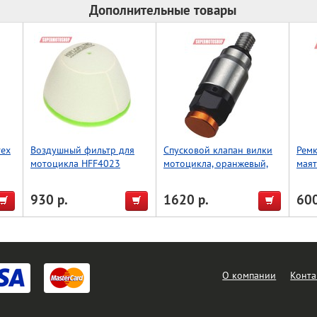
Дополнительные товары
rex
Воздушный фильтр для
Спусковой клапан вилки
Ремк
мотоцикла HFF4023
мотоцикла, оранжевый,
мая
Accel (Taiwan)
CRF2
930 р.
1620 р.
600
О компании
Конта