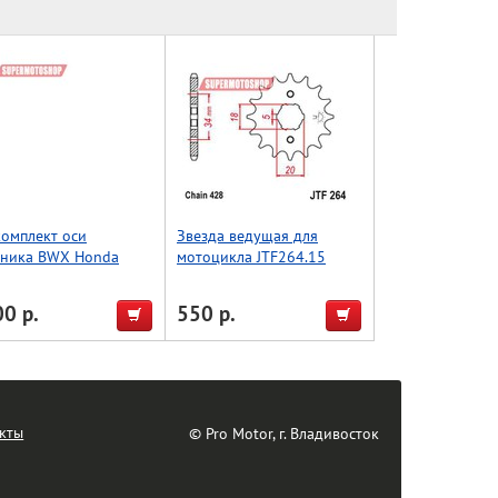
омплект оси
Звезда ведущая для
тника BWX Honda
мотоцикла JTF264.15
50F 19-23 (28-1224)
0 р.
550 р.
кты
© Pro Motor, г. Владивосток