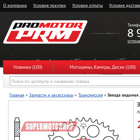
О компании
Условия покупки
Условия оплаты
Условия достав
Телеф
8 
отпра
Новинки (100)
Мотошины, Камеры, Диски (100)
Главная
»
Запчасти и аксессуары
»
Трансмиссия
»
Звезда ведомая
З
А