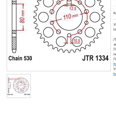
К
У
Н
J
з
П
п
П
h
У
h