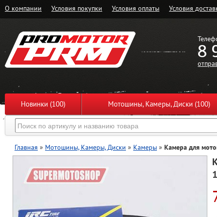
О компании
Условия покупки
Условия оплаты
Условия достав
Телеф
8 
отпра
Новинки (100)
Мотошины, Камеры, Диски (100)
Главная
»
Мотошины, Камеры, Диски
»
Камеры
»
Камера для мотоц
К
1