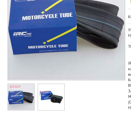
К
У
Н
Т
I
к
в
К
B
З
М
(
H