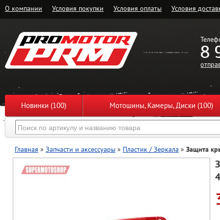
О компании
Условия покупки
Условия оплаты
Условия достав
Телеф
8 
отпра
Новинки (100)
Мотошины, Камеры, Диски (100)
Главная
»
Запчасти и аксессуары
»
Пластик / Зеркала
»
Защита кры
З
4