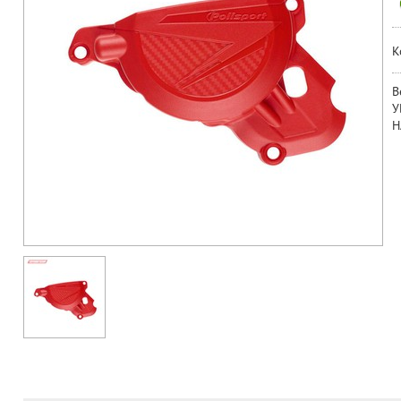
К
B
У
Н