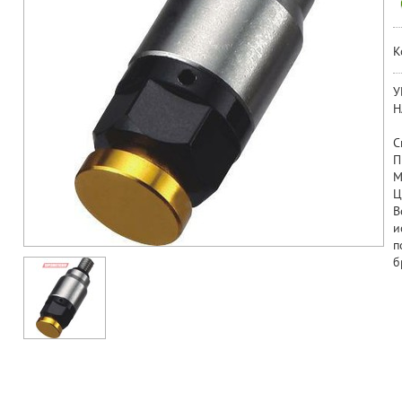
К
У
Н
С
П
М
Ц
В
и
п
б