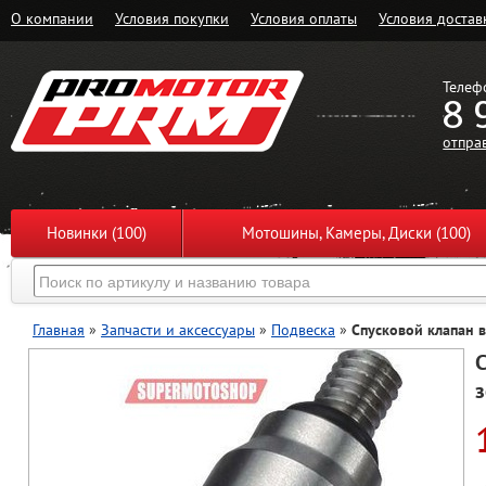
О компании
Условия покупки
Условия оплаты
Условия достав
Телеф
8 
отпра
Новинки (100)
Мотошины, Камеры, Диски (100)
Главная
»
Запчасти и аксессуары
»
Подвеска
»
Спусковой клапан в
С
з