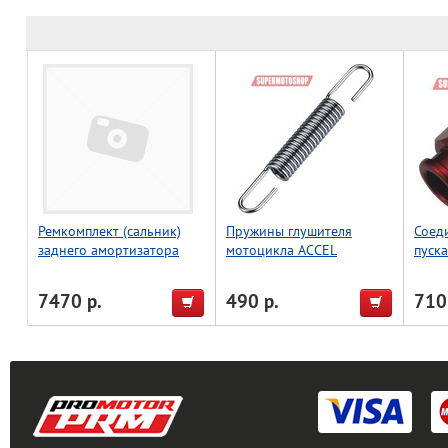
Ремкомплект (сальник)
Пружины глушителя
Соед
заднего амортизатора
мотоцикла ACCEL
пуска
WRP 36X12.5 37-1012
9*87*d=1.6mm
(Taiw
7470 р.
490 р.
710