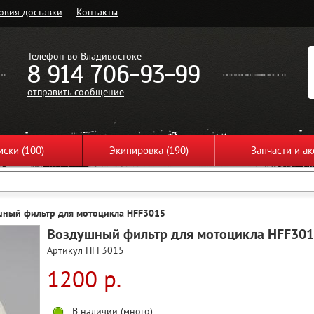
овия доставки
Контакты
Телефон во Владивостоке
8 914 706-93-99
отправить сообщение
ски (100)
Экипировка (190)
Запчасти и ак
шный фильтр для мотоцикла HFF3015
Воздушный фильтр для мотоцикла HFF30
Артикул HFF3015
1200 р.
В наличии (много)