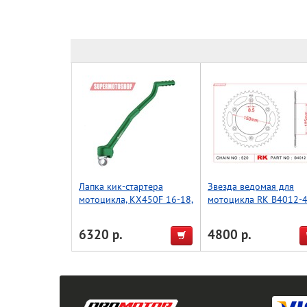
Лапка кик-стартера
Звезда ведомая для
мотоцикла, KX450F 16-18,
мотоцикла RK B4012-
зеленый, Accel (Taiwan)
(JTR210-49)
6320 р.
4800 р.