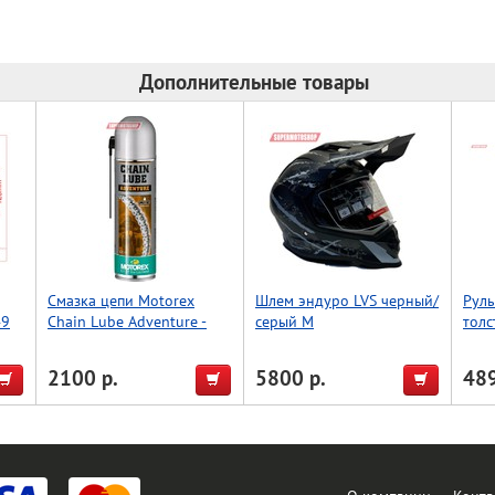
Дополнительные товары
Смазка цепи Motorex
Шлем эндуро LVS черный/
Руль
49
Chain Lube Adventure -
серый M
толс
500мл.
Acce
2100 р.
5800 р.
489