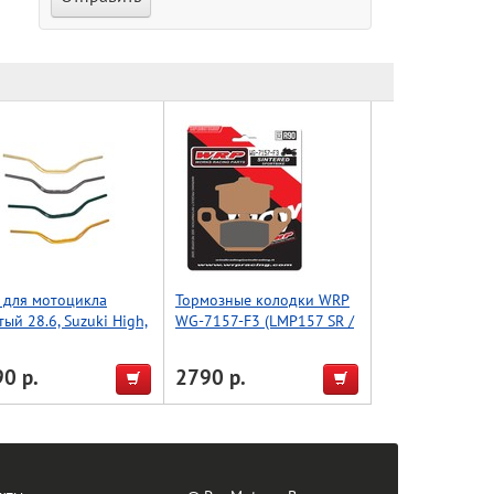
 для мотоцикла
Тормозные колодки WRP
тый 28.6, Suzuki High,
WG-7157-F3 (LMP157 SR /
l (Taiwan) серый
FDB339 / FA085)
0 р.
2790 р.