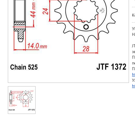
К
У
Н
J
з
П
п
П
h
У
h