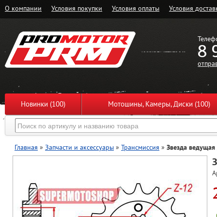
О компании
Условия покупки
Условия оплаты
Условия достав
Телеф
8 
отпра
Новинки (100)
Мотошины, Камеры, Диски (100)
Главная
»
Запчасти и аксессуары
»
Трансмиссия
»
Звезда ведущая
З
А