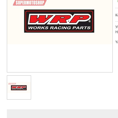
К
У
Н
Y