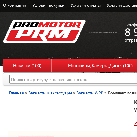
О компании
Условия покупки
Условия оплаты
Условия достав
Телеф
8 
отпра
Новинки (100)
Мотошины, Камеры, Диски (100)
Главная
»
Запчасти и аксессуары
»
Запчасти WRP
»
Комплект подш