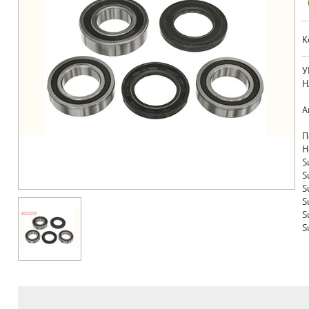
К
У
Н
А
П
H
S
S
S
S
S
S