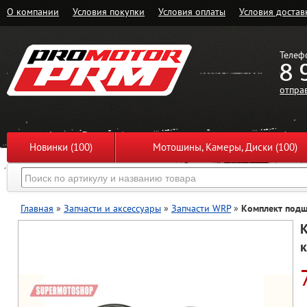
О компании
Условия покупки
Условия оплаты
Условия достав
Телеф
8 
отпра
Новинки (100)
Мотошины, Камеры, Диски (100)
Главная
»
Запчасти и аксессуары
»
Запчасти WRP
»
Комплект подш
К