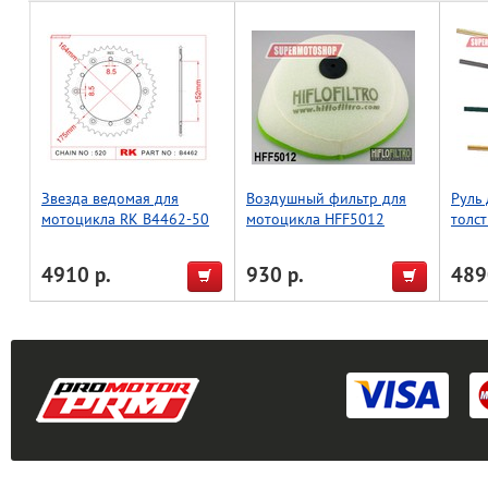
Звезда ведомая для
Воздушный фильтр для
Руль
мотоцикла RK B4462-50
мотоцикла HFF5012
толст
(JTR853-50)
Low, 
4910 р.
930 р.
489