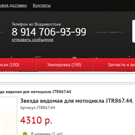
овия доставки
Контакты
Телефон во Владивостоке
8 914 706-93-99
отправить сообщение
ски (100)
Экипировка (190)
Запчасти и ак
зда ведомая для мотоцикла JTR867.44
Звезда ведомая для мотоцикла JTR867.44
,
Артикул JTR867.44
4310 р.
В наличии (1 шт)