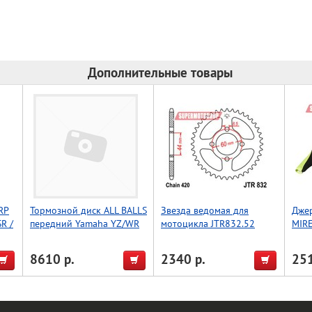
Дополнительные товары
RP
Тормозной диск ALL BALLS
Звезда ведомая для
Джер
R /
передний Yamaha YZ/WR
мотоцикла JTR832.52
MIRE
18-0073
XL
8610 р.
2340 р.
251