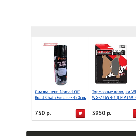
Смазка цепи Nomad Off
Тормозные колодки W
Road Chain Grease - 450мл.
WG-7369-F3 (LMP369 S
FDB2156 / FDB2126 /
FA319)
750 р.
3950 р.