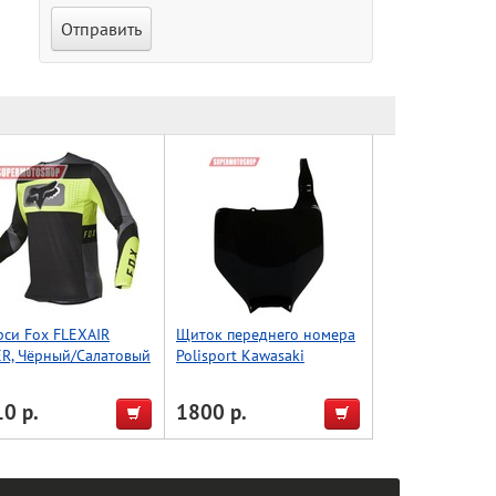
си Fox FLEXAIR
Щиток переднего номера
R, Чёрный/Салатовый
Polisport Kawasaki
KX/RMZ 03-08 (черн.)
0 р.
1800 р.