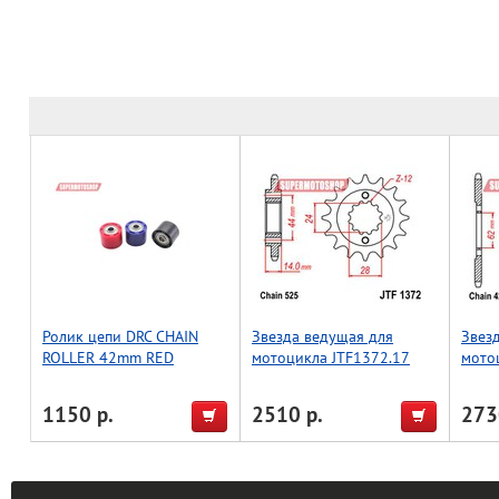
Ролик цепи DRC CHAIN
Звезда ведущая для
Звез
ROLLER 42mm RED
мотоцикла JTF1372.17
мото
1150 р.
2510 р.
273