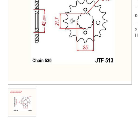
К
У
Н