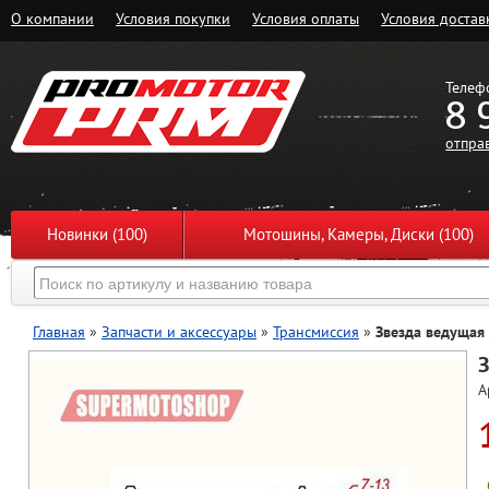
О компании
Условия покупки
Условия оплаты
Условия достав
Телеф
8 
отпра
Новинки (100)
Мотошины, Камеры, Диски (100)
Главная
»
Запчасти и аксессуары
»
Трансмиссия
»
Звезда ведущая
З
А