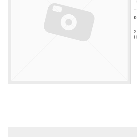
К
У
Н