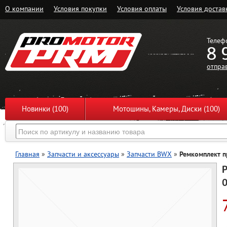
О компании
Условия покупки
Условия оплаты
Условия достав
Телеф
8 
отпра
Новинки (100)
Мотошины, Камеры, Диски (100)
Главная
»
Запчасти и аксессуары
»
Запчасти BWX
»
Ремкомплект п
0