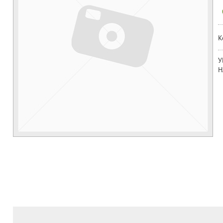
К
У
Н