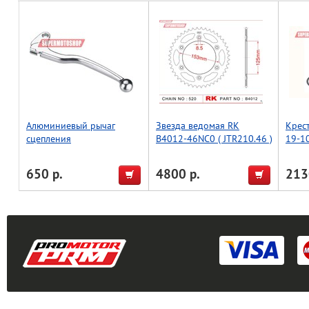
Алюминиевый рычаг
Звезда ведомая RK
Крес
сцепления
B4012-46NC0 ( JTR210.46 )
19-1
WR/RM/YZ/YZF/TW/TTR,
Accel (Taiwan)
650 р.
4800 р.
213