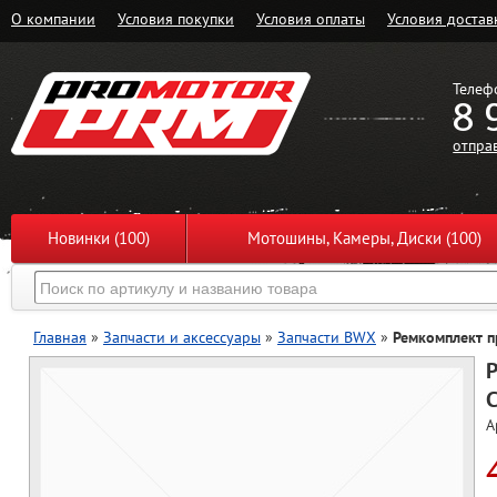
О компании
Условия покупки
Условия оплаты
Условия достав
Телеф
8 
отпра
Новинки (100)
Мотошины, Камеры, Диски (100)
Главная
»
Запчасти и аксессуары
»
Запчасти BWX
»
Ремкомплект п
C
А