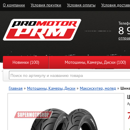
О компании
Условия покупки
Условия оплаты
Условия достав
Телеф
8 
отпра
Новинки (100)
Мотошины, Камеры, Диски (100)
Главная
»
Мотошины, Камеры, Диски
»
Максискутер, мопед
»
Шина
Ш
А