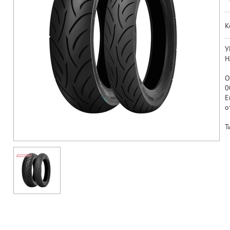
К
У
Н
О
0
Е
о
Т