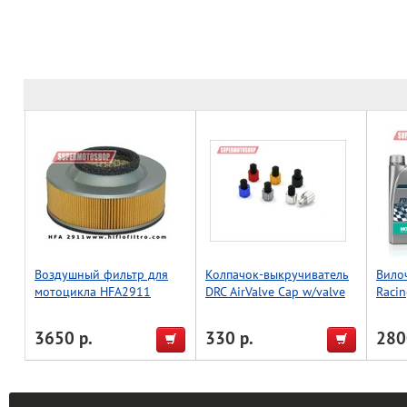
Воздушный фильтр для
Колпачок-выкручиватель
Вило
мотоцикла HFA2911
DRC AirValve Cap w/valve
Racin
wrench 2pcs Black
3650 р.
330 р.
280