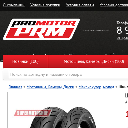
О компании
Условия покупки
Условия оплаты
Условия достав
Телеф
8 
отпра
Новинки (100)
Мотошины, Камеры, Диски (100)
Главная
»
Мотошины, Камеры, Диски
»
Максискутер, мопед
»
Шина
Ш
А