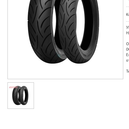
К
У
Н
О
0
Е
о
Т