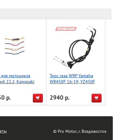
 для мотоцикла
Трос газа WRP Yamaha
ий 22.2, Kawasaki
WR450F 16-19, YZ450F
, Accel (Taiwan)
14-16, YZ450FX 16-18 45-
еный
1250
0 р.
2940 р.
кты
© Pro Motor, г. Владивосток