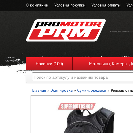
О компании
Условия покупки
Условия оплаты
Усл
Новинки (100)
Мотошины, Камеры, Ди
Главная
»
Экипировка
»
Сумки, рюкзаки
»
Рюкзак с ги