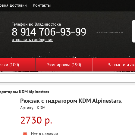
овия доставки
Контакты
Телефон во Владивостоке
8 914 706-93-99
отправить сообщение
ски (100)
Экипировка (190)
Запчасти и ак
дратором KDM Alpinestars
Рюкзак с гидратором KDM Alpinestars
,
Артикул KDM
2730 р.
Нет в наличии