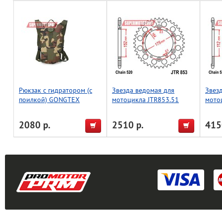
Рюкзак с гидратором (с
Звезда ведомая для
Звез
поилкой) GONGTEX
мотоцикла JTR853.51
мото
2080 р.
2510 р.
415