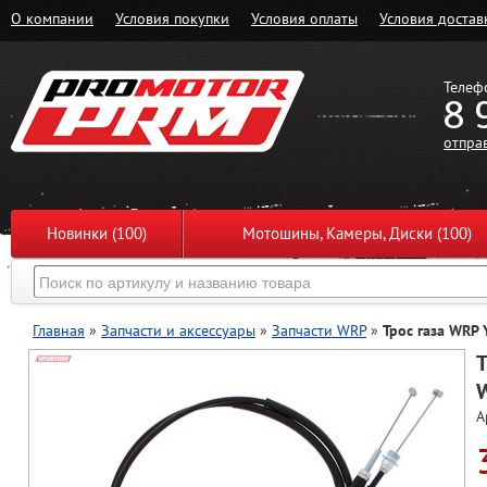
О компании
Условия покупки
Условия оплаты
Условия достав
Телеф
8 
отпра
Новинки (100)
Мотошины, Камеры, Диски (100)
Главная
»
Запчасти и аксессуары
»
Запчасти WRP
»
Трос газа WRP
Т
W
А