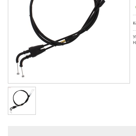
К
У
Н