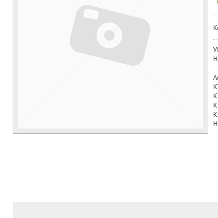
К
У
Н
А
K
K
K
K
H