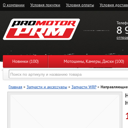
О компании
Условия покупки
Условия оплаты
Условия достав
Телеф
8 
отпра
Новинки (100)
Мотошины, Камеры, Диски (100)
Главная
»
Запчасти и аксессуары
»
Запчасти WRP
»
Направляющие 
H