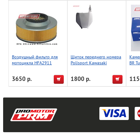
Воздушный фильтр для
Щиток переднего номера
Каме
мотоцикла HFA2911
Polisport Kawasaki
BR Tu
KX/RMZ 03-08 (бел.)
3650 р.
1800 р.
115