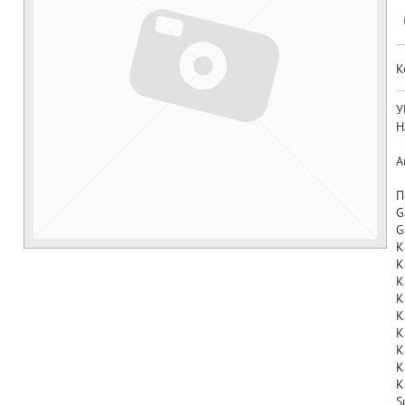
К
У
Н
А
П
G
G
K
K
K
K
K
K
K
K
K
S