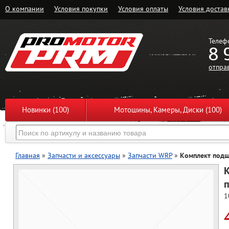
О компании
Условия покупки
Условия оплаты
Условия достав
Телеф
8 
отпра
Новинки (100)
Мотошины, Камеры, Диски (100)
Главная
»
Запчасти и аксессуары
»
Запчасти WRP
»
Комплект подш
п
1