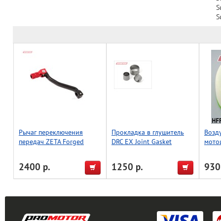
S
S
Рычаг переключения
Прокладка в глушитель
Возд
передач ZETA Forged
DRC EX Joint Gasket
мото
CRM250R/AR'89-98
KX250F'09-, KX450F'12-
2400 р.
1250 р.
930