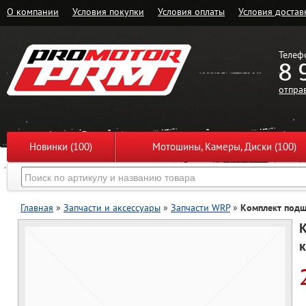
О компании
Условия покупки
Условия оплаты
Условия достав
Телеф
8 
отпра
Новинки (100)
Мотошины, Камеры, Диски (100)
Главная
»
Запчасти и аксессуары
»
Запчасти WRP
»
Комплект подш
К