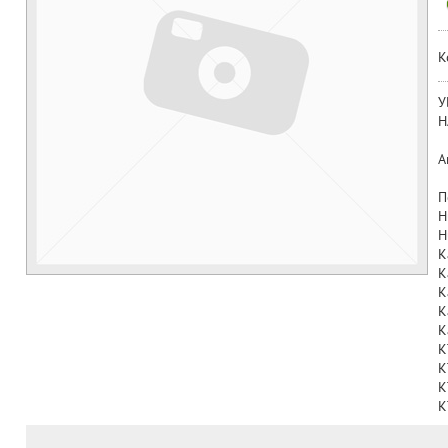
К
У
Н
А
П
H
H
K
K
K
K
K
K
K
K
K