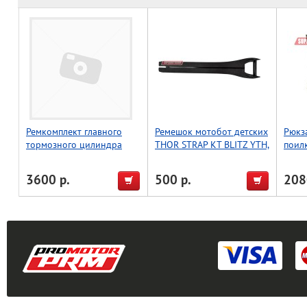
Ремкомплект главного
Ремешок мотобот детских
Рюкза
тормозного цилиндра
THOR STRAP KT BLITZ YTH,
поил
WRP Yamaha YZ250F/450F
черный, размер 1-5
03-23,WR250F 03-21 18-
3600 р.
500 р.
208
1019