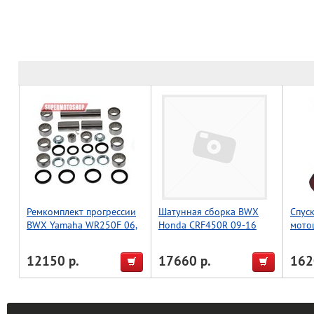
Ремкомплект прогрессии
Шатунная сборка BWX
Спус
BWX Yamaha WR250F 06,
Honda CRF450R 09-16
мото
WR450F 06 (27-1142)
красн
12150 р.
17660 р.
162