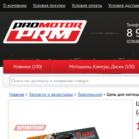
О компании
Условия покупки
Условия оплаты
Условия достав
Телеф
8 
отпра
Новинки (100)
Мотошины, Камеры, Диски (100)
Главная
»
Запчасти и аксессуары
»
Трансмиссия
»
Цепь для мотоци
Ц
(