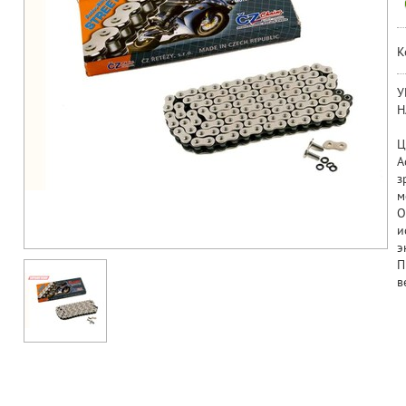
К
У
Н
Ц
A
з
м
O
и
э
П
в