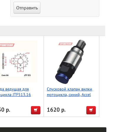
да ведущая для
Спусковой клапан вилки
цикла JTF513.16
мотоцикла, синий, Accel
(Taiwan)
0 р.
1620 р.