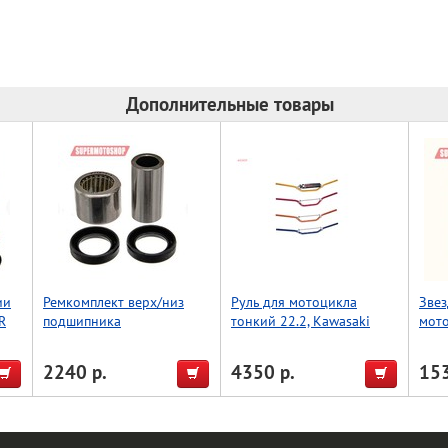
Дополнительные товары
ии
Ремкомплект верх/низ
Руль для мотоцикла
Звез
R
подшипника
тонкий 22.2, Kawasaki
мото
амортизатора BWX Honda
High, Accel (Taiwan)
CR80/85 96-07 (29-5018)
серебро
2240 р.
4350 р.
153