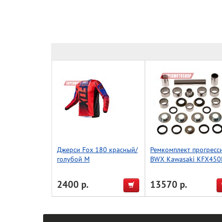
Джерси Fox 180 красный/
Ремкомплект прогресс
голубой M
BWX Kawasaki KFX450
08-14 (27-1160)
2400 р.
13570 р.