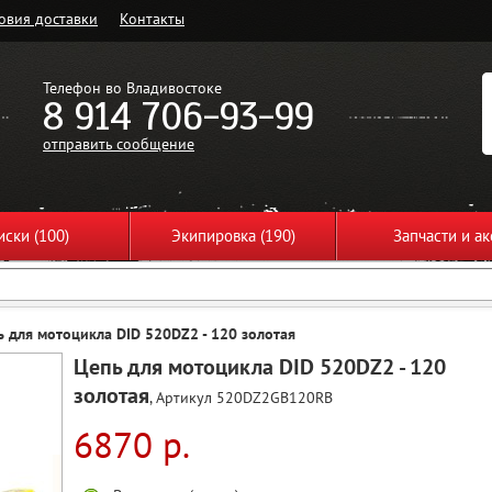
овия доставки
Контакты
Телефон во Владивостоке
8 914 706-93-99
отправить сообщение
ски (100)
Экипировка (190)
Запчасти и ак
ь для мотоцикла DID 520DZ2 - 120 золотая
Цепь для мотоцикла DID 520DZ2 - 120
золотая
, Артикул 520DZ2GB120RB
6870 р.