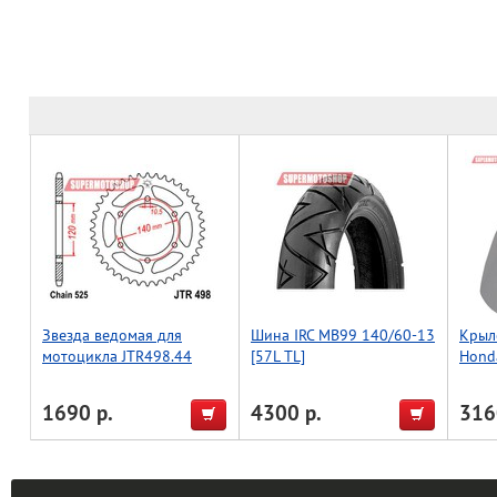
Звезда ведомая для
Шина IRC MB99 140/60-13
Крыло
мотоцикла JTR498.44
[57L TL]
Hond
1690 р.
4300 р.
316