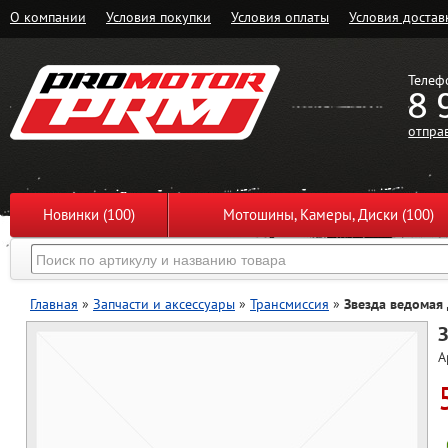
О компании
Условия покупки
Условия оплаты
Условия достав
Телеф
8 
отпра
Новинки (100)
Мотошины, Камеры, Диски (100)
Главная
»
Запчасти и аксессуары
»
Трансмиссия
»
Звезда ведомая
З
А