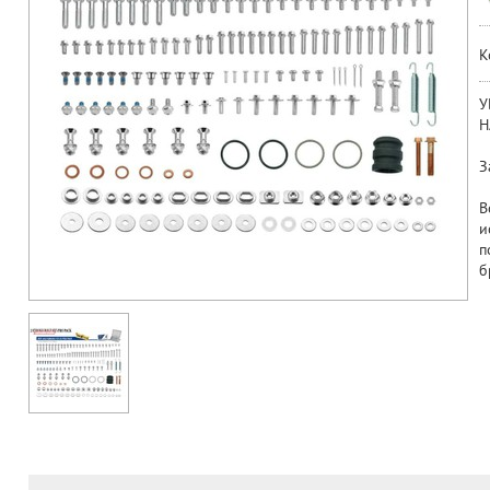
К
У
Н
З
В
и
п
б