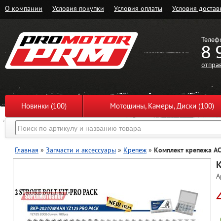
О компании
Условия покупки
Условия оплаты
Условия достав
Телеф
8 
отпра
Новинки (100)
Мотошины, Камеры, Диски (100)
Главная
»
Запчасти и аксессуары
»
Крепеж
»
Комплект крепежа AC
К
А