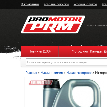
О компании
Условия покупки
Условия оплаты
Усл
Новинки (100)
Мотошины, Камеры, Ди
Главная
»
Масла и химия
»
Масло моторное
»
Моторно