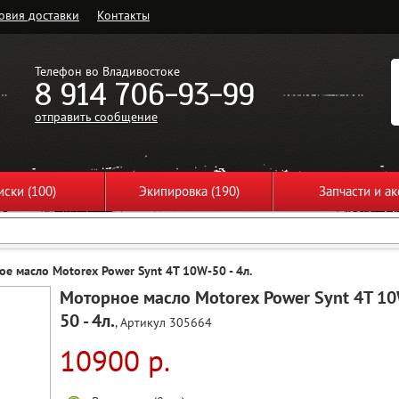
овия доставки
Контакты
Телефон во Владивостоке
8 914 706-93-99
отправить сообщение
ски (100)
Экипировка (190)
Запчасти и ак
е масло Motorex Power Synt 4T 10W-50 - 4л.
Моторное масло Motorex Power Synt 4T 1
50 - 4л.
, Артикул 305664
10900 р.