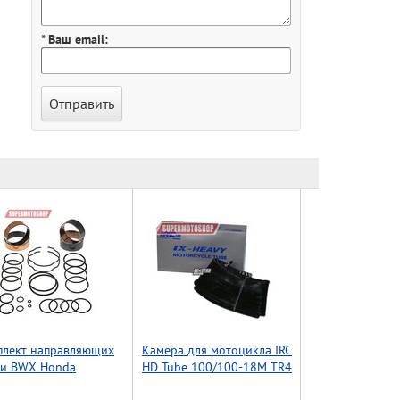
* Ваш email:
плект направляющих
Камера для мотоцикла IRC
ки BWX Honda
HD Tube 100/100-18M TR4
50R 15-17 (38-6119)
( 3мм )