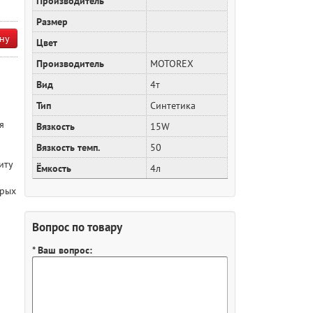
Производитель
Размер
ну
Цвет
Производитель
MOTOREX
Вид
4т
Тип
Синтетика
я
Вязкость
15W
Вязкость темп.
50
иту
Ёмкость
4л
крых
Вопрос по товару
* Ваш вопрос: