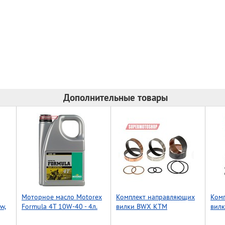
Дополнительные товары
Моторное масло Motorex
Комплект направляющих
Ком
w,
Formula 4T 10W-40 - 4л.
вилки BWX KTM
вил
SX/SXS/EXC/MXC 03-04
CRF2