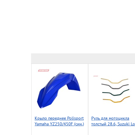
Крыло переднее Polisport
Руль для мотоцикла
Yamaha YZ250/450F (син.)
толстый 28.6, Suzuki Lo
Accel (Taiwan) красный