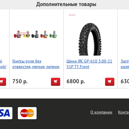
Дополнительные товары
l
Грипсы руля без
Шина IRC GP-610 3.00-21
Загл
ний/
отверстия, мягкие, липкие,
51P TT Front
разм
Accel (Taiwan) зеленый/
чёр
серый
750 р.
6800 р.
630
О компании
Конта