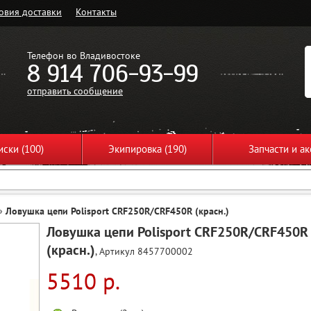
овия доставки
Контакты
Телефон во Владивостоке
8 914 706-93-99
отправить сообщение
ски (100)
Экипировка (190)
Запчасти и ак
»
Ловушка цепи Polisport CRF250R/CRF450R (красн.)
Ловушка цепи Polisport CRF250R/CRF450R
(красн.)
, Артикул 8457700002
5510 р.