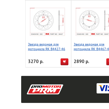
Звезда ведомая для
Звезда ведомая для
мотоцикла RK B4427-46
мотоцикла RK B4467-
(JTR487-46)
(JTR822-45)
3270 р.
2890 р.