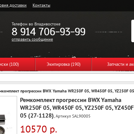
овия доставки
Контакты
Телефон во Владивостоке
8 914 706-93-99
отправить сообщение
ски (100)
Экипировка (190)
Запчасти и ак
мкомплект прогрессии BWX Yamaha WR250F 05, WR450F 05, YZ250F 05,
Ремкомплект прогрессии BWX Yamaha
WR250F 05, WR450F 05, YZ250F 05, YZ450F
05 (27-1128)
, Артикул SAL90005
10570 р.