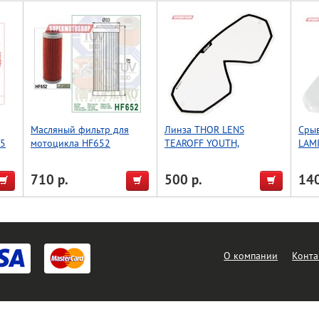
Масляный фильтр для
Линза THOR LENS
Сры
45
мотоцикла HF652
TEAROFF YOUTH,
LAM
прозрачный/черный
про
710 р.
500 р.
140
О компании
Конта