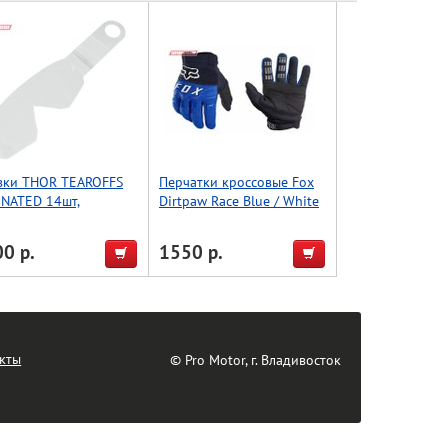
вки THOR TEAROFFS
Перчатки кроссовые Fox
INATED 14шт,
Dirtpaw Race Blue / White
зрачный
22751025 XL
0 р.
1550 р.
кты
© Pro Motor, г. Владивосток