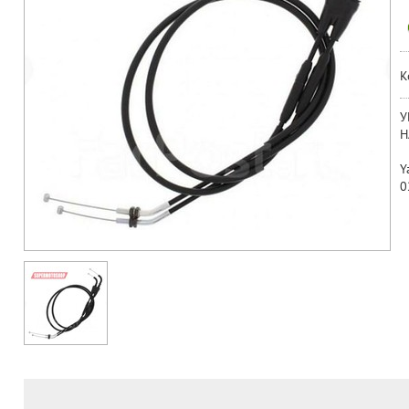
К
У
Н
Y
0