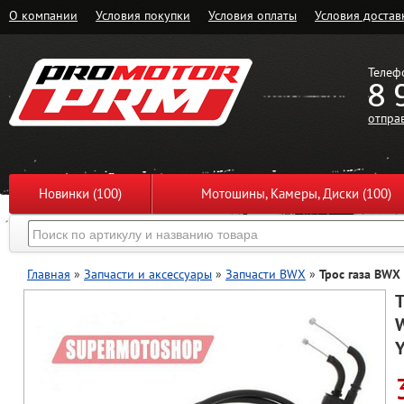
О компании
Условия покупки
Условия оплаты
Условия достав
Телеф
8 
отпра
Новинки (100)
Мотошины, Камеры, Диски (100)
Главная
»
Запчасти и аксессуары
»
Запчасти BWX
»
Трос газа BWX
Т
W
Y