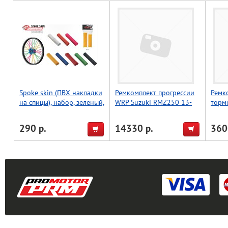
Spoke skin (ПВХ накладки
Ремкомплект прогрессии
Ремк
на спицы), набор, зеленый,
WRP Suzuki RMZ250 13-
торм
Accel (Taiwan)
18, RMZ450 13-17 27-1181
WRP 
09-2
290 р.
14330 р.
360