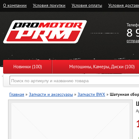
О компании
Условия покупки
Условия оплаты
Условия достав
Телеф
8 
отпра
Новинки (100)
Мотошины, Камеры, Диски (100)
Главная
»
Запчасти и аксессуары
»
Запчасти BWX
»
Шатунная сбо
А