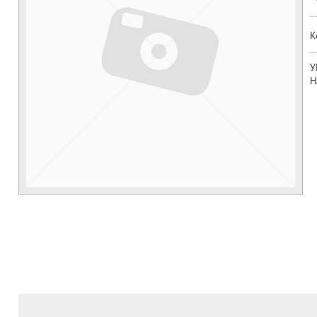
К
У
Н