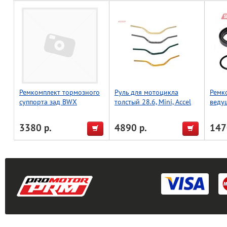
Ремкомплект тормозного
Руль для мотоцикла
Ремк
суппорта зад BWX
толстый 28.6, Mini, Accel
веду
Kawasaki KX65 00-22,
(Taiwan) красный
SX65
KX85 01-22,Yamaha YZ85
TC65
3380 р.
4890 р.
147
02-22 (18-3033)
20-22