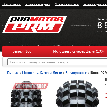
О компании
Условия покупки
Условия оплаты
Условия достав
Телеф
8 
отпра
Новинки (100)
Мотошины, Камеры, Диски (100)
Главная
»
Мотошины, Камеры, Диски
»
Внедорожные
»
Шина IRC 
А