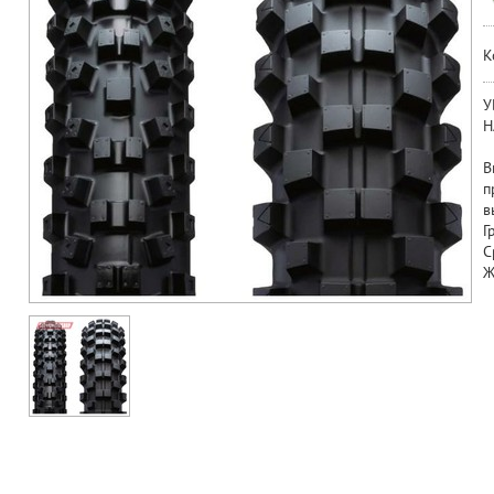
К
У
Н
В
п
в
Г
С
Ж