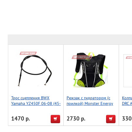
Трос сцепления BWX
Рюкзак с гидратором (с
Колп
Yamaha YZ450F 06-08 (45-
поилкой) Monster Energy
DRC A
2021)
wrenc
1470 р.
2730 р.
330