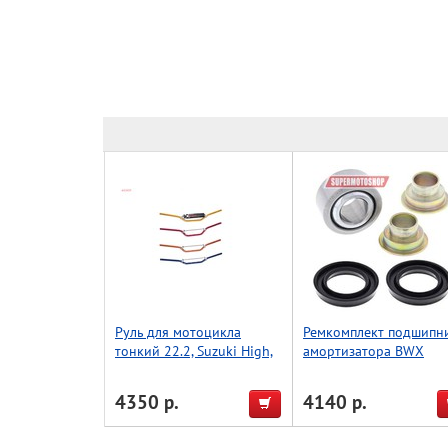
Руль для мотоцикла
Ремкомплект подшипн
тонкий 22.2, Suzuki High,
амортизатора BWX
Accel (Taiwan) черный
Husqvarna WR/CR125/
93-08 (29-5044)
4350 р.
4140 р.