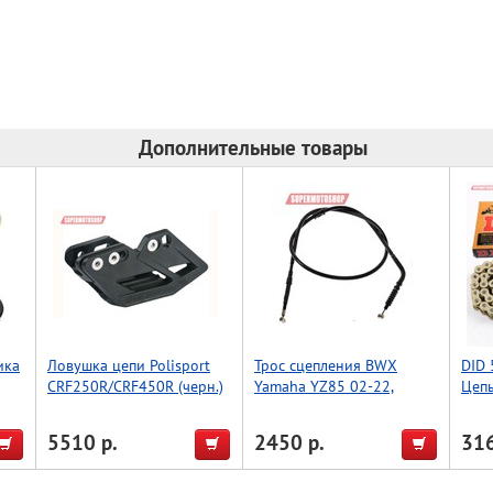
Дополнительные товары
ика
Ловушка цепи Polisport
Трос сцепления BWX
DID 
CRF250R/CRF450R (черн.)
Yamaha YZ85 02-22,
Цепь
250
YZ85LW 22, YZ80 97-01
ориг
(45-2037)
5510 р.
2450 р.
316