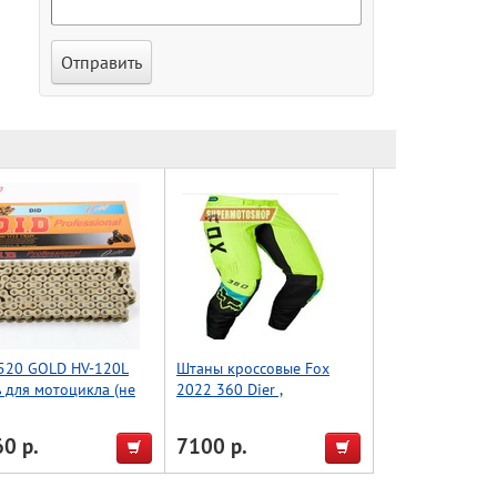
520 GOLD HV-120L
Штаны кроссовые Fox
 для мотоцикла (не
2022 360 Dier ,
инал)
Салатовый/Чёрный 36
0 р.
7100 р.