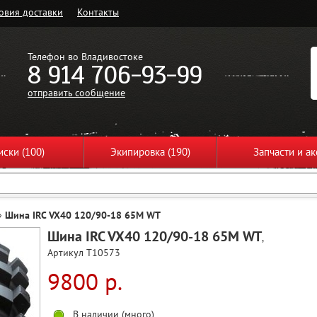
овия доставки
Контакты
Телефон во Владивостоке
8 914 706-93-99
отправить сообщение
ски (100)
Экипировка (190)
Запчасти и ак
»
Шина IRC VX40 120/90-18 65M WT
Шина IRC VX40 120/90-18 65M WT
,
Артикул T10573
9800 р.
В наличии (много)