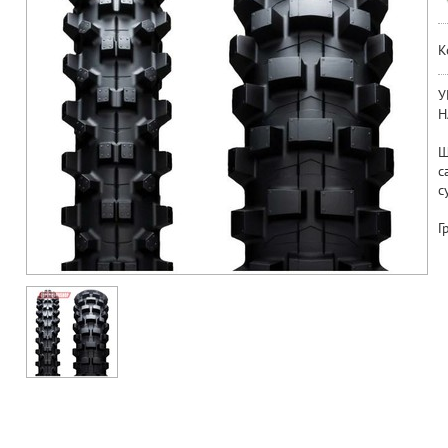
К
У
Н
Ш
с
с
Г