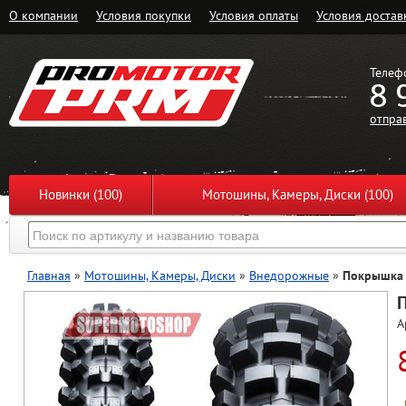
О компании
Условия покупки
Условия оплаты
Условия достав
Телеф
8 
отпра
Новинки (100)
Мотошины, Камеры, Диски (100)
Главная
»
Мотошины, Камеры, Диски
»
Внедорожные
»
Покрышка 
А