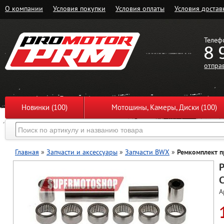
О компании
Условия покупки
Условия оплаты
Условия достав
Телеф
8 
отпра
Новинки (100)
Мотошины, Камеры, Диски (100)
Главная
»
Запчасти и аксессуары
»
Запчасти BWX
»
Ремкомплект п
C
А