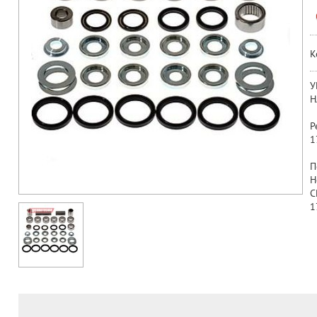
К
У
Н
Р
1
П
H
C
1