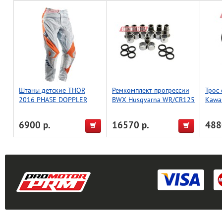
Штаны детские THOR
Ремкомплект прогрессии
Трос
2016 PHASE DOPPLER
BWX Husqvarna WR/CR125
Kawa
VENTED, серый/
09-13 SM450/510 09-
Suzu
оранжевый, размер 18
10,TC250 08-13, TC450 08-
2047
6900 р.
16570 р.
488
(27-1176)