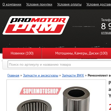
О компании
Условия покупки
Условия оплаты
Условия достав
Телеф
8 
отпра
Новинки (100)
Мотошины, Камеры, Диски (100)
Главная
»
Запчасти и аксессуары
»
Запчасти BWX
»
Ремкомплект в
а
Y