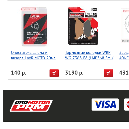
Очиститель шлема и
Тормозные колодки WRP
Звез
визора LAVR MOTO 20мл
WG-7368-F8 (LMP368 SM /
40NC0
FDB2156 / FDB2126 /
FA319)
140 р.
3190 р.
431