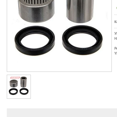
К
У
Н
Р
Y